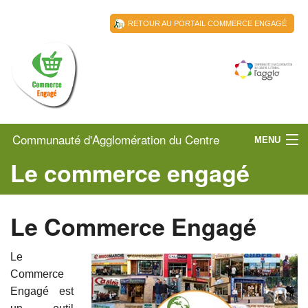
RETOUR AU PORTAIL COMMERCE ENGAGÉ
Communauté d'Agglomération du Centre
MENU
Le commerce engagé
Littoral de Guyane
ACCUEIL
CACL
Le Commerce Engagé
LES COMMERÇANTS
Le
AGENDA LOCAL
Commerce
BOITE A OUTILS POUR LES PROFESSIONNELS
Engagé est