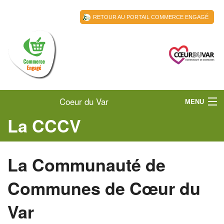
RETOUR AU PORTAIL COMMERCE ENGAGÉ
Coeur du Var
MENU
La CCCV
ACCUEIL
LA CCCV
La Communauté de
LES COMMERÇANTS
Communes de Cœur du
ACTUALITÉS
Var
RESSOURCES