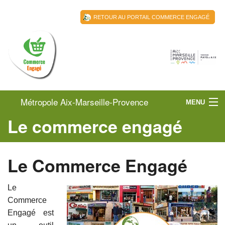
RETOUR AU PORTAIL COMMERCE ENGAGÉ
Métropole Aix-Marseille-Provence
MENU
Le commerce engagé
Territoire du Pays d'Aix
ACCUEIL
TERRITOIRE DU PAYS D’AIX
Le Commerce Engagé
LES COMMERÇANTS
Le
ACTUALITÉS
Commerce
RESSOURCES
Engagé est