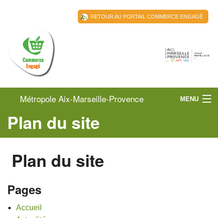
RETOUR AU PORTAIL COMMERCE ENGAGÉ
Métropole Aix-Marseille-Provence
MENU
Plan du site
Territoire du Pays d'Aix
ACCUEIL
TERRITOIRE DU PAYS D’AIX
Plan du site
LES COMMERÇANTS
ACTUALITÉS
Pages
RESSOURCES
Accueil