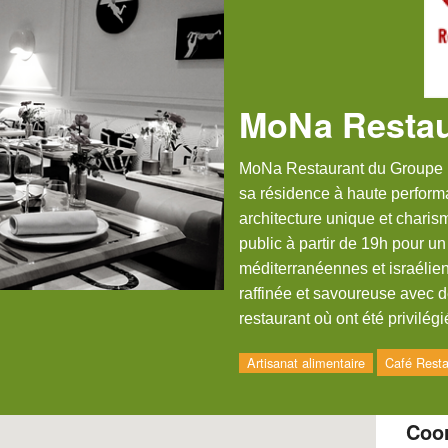
MoNa Restau
MoNa Restaurant du Groupe M
sa résidence à haute perfor
architecture unique et charis
public à partir de 19h pour un
méditerranéennes et israélien
raffinée et savoureuse avec 
restaurant où ont été privilégi
Artisanat alimentaire
Café Resta
Coo