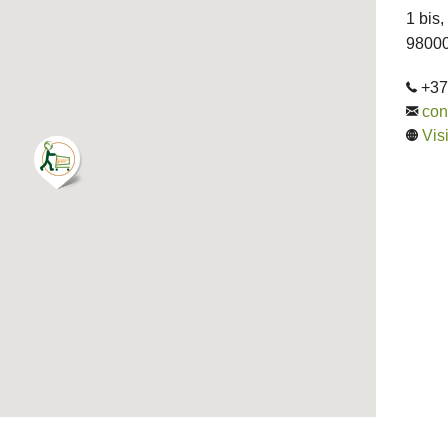
1 bis,
9800
+37
con
Visi