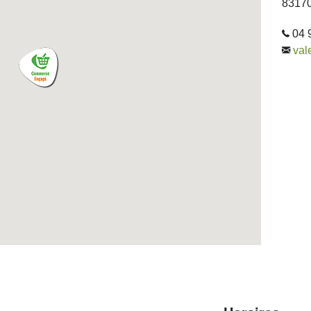
83170
04 
val