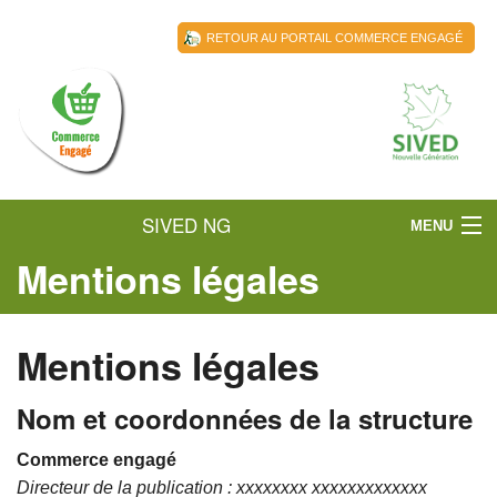
RETOUR AU PORTAIL COMMERCE ENGAGÉ
SIVED NG
MENU
Mentions légales
ACCUEIL
LE SIVED NG
Mentions légales
LES LABELLISÉS
Nom et coordonnées de la structure
ACTUALITÉS
Commerce engagé
RESSOURCES
Directeur de la publication : xxxxxxxx xxxxxxxxxxxxx