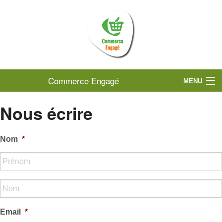
Commerce Engagé
MENU
ACCUEIL
Nous écrire
OÙ TROUVER SON COMMERCE ?
Nom
*
CENTRE VAR (CC COEUR DU VAR)
CENTRE OUEST VAR (SIVED NG)
GUYANE (CACL)
MARSEILLE PROVENCE (MÉTROPOLE AIX-MARSEILLE-PROVENCE)
Email
*