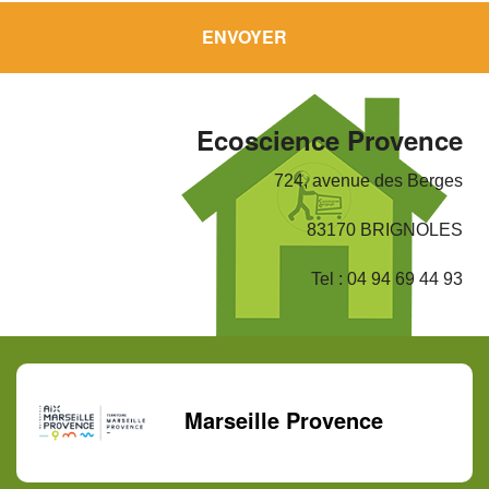
Ecoscience Provence
724, avenue des Berges
83170 BRIGNOLES
Tel : 04 94 69 44 93
Marseille Provence