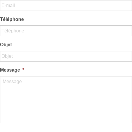
PAYS D’AIX (MÉTROPOLE AIX-MARSEILLE-PROVENCE)
Téléphone
PRINCIPAUTÉ DE MONACO
VILLE DE MIRAMAS
Objet
NOUS CONTACTER
S’INSCRIRE À LA NEWSLETTER
Message
*