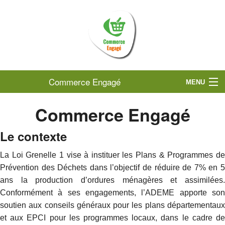
Commerce Engagé
MENU
ACCUEIL
Commerce Engagé
OÙ TROUVER SON COMMERCE ?
Le contexte
CENTRE VAR (CC COEUR DU VAR)
La Loi Grenelle 1 vise à instituer les Plans & Programmes de
Prévention des Déchets dans l’objectif de réduire de 7% en 5
CENTRE OUEST VAR (SIVED NG)
ans la production d’ordures ménagères et assimilées.
GUYANE (CACL)
Conformément à ses engagements, l’ADEME apporte son
soutien aux conseils généraux pour les plans départementaux
MARSEILLE PROVENCE (MÉTROPOLE AIX-MARSEILLE-PROVENCE)
et aux EPCI pour les programmes locaux, dans le cadre de