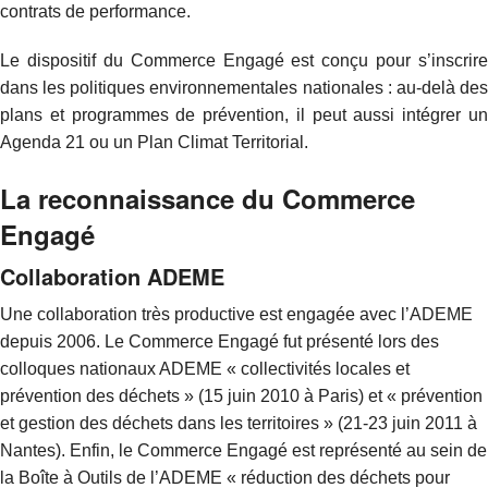
contrats de performance.
PAYS D’AIX (MÉTROPOLE AIX-MARSEILLE-PROVENCE)
Le dispositif du Commerce Engagé est conçu pour s’inscrire
PRINCIPAUTÉ DE MONACO
dans les politiques environnementales nationales : au-delà des
plans et programmes de prévention, il peut aussi intégrer un
VILLE DE MIRAMAS
Agenda 21 ou un Plan Climat Territorial.
NOUS CONTACTER
La reconnaissance du Commerce
S’INSCRIRE À LA NEWSLETTER
Engagé
Collaboration ADEME
Une collaboration très productive est engagée avec l’ADEME
depuis 2006. Le Commerce Engagé fut présenté lors des
colloques nationaux ADEME « collectivités locales et
prévention des déchets » (15 juin 2010 à Paris) et « prévention
et gestion des déchets dans les territoires » (21-23 juin 2011 à
Nantes). Enfin, le Commerce Engagé est représenté au sein de
la Boîte à Outils de l’ADEME « réduction des déchets pour